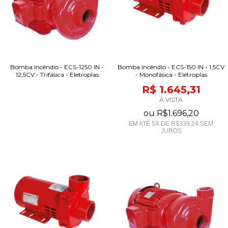
Bomba Incêndio - ECS-150 IN - 1,5CV
Bomba Incêndio - ECS-1250 IN -
- Monofásica - Eletroplas
12,5CV - Trifásica - Eletroplas
R$ 1.645,31
À VISTA
ou
R$1.696,20
EM ATÉ
5
X DE
R$339,24
SEM
JUROS