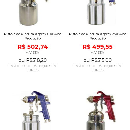
Pistola de Pintura Arprex 01A Alta
Pistola de Pintura Arprex 25A Alta
Produção
Produção
R$ 502,74
R$ 499,55
À VISTA
À VISTA
ou
R$518,29
ou
R$515,00
EM ATÉ
5
X DE
R$103,66
SEM
EM ATÉ
5
X DE
R$103,00
SEM
JUROS
JUROS