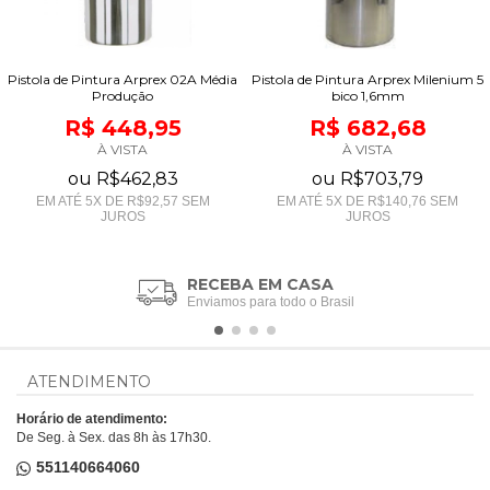
Pistola de Pintura Arprex 02A Média
Pistola de Pintura Arprex Milenium 5
Produção
bico 1,6mm
R$ 448,95
R$ 682,68
À VISTA
À VISTA
ou
R$462,83
ou
R$703,79
EM ATÉ
5
X DE
R$92,57
SEM
EM ATÉ
5
X DE
R$140,76
SEM
JUROS
JUROS
RECEBA EM CASA
Enviamos para todo o Brasil
ATENDIMENTO
Horário de atendimento:
De Seg. à Sex. das 8h às 17h30.
551140664060