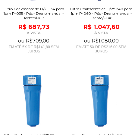
Filtro Coalescente de 1.1/2'' 134 pcm
Filtro Coalescente de 1.1/2'' 240 pcm
1µm P-035 - Pós - Dreno manual -
1µm P-060 - Pós - Dreno manual -
Techto/Fluir
Techto/Fluir
R$ 687,73
R$ 1.047,60
À VISTA
À VISTA
ou
R$709,00
ou
R$1.080,00
EM ATÉ
5
X DE
R$141,80
SEM
EM ATÉ
5
X DE
R$216,00
SEM
JUROS
JUROS