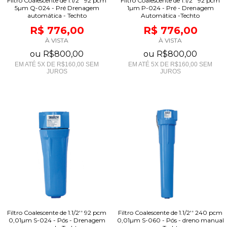
Filtro Coalescente de 1.1/2'' 92 pcm
Filtro Coalescente de 1.1/2'' 92 pcm
5µm Q-024 - Pré Drenagem
1µm P-024 - Pré - Drenagem
automática - Techto
Automática -Techto
R$ 776,00
R$ 776,00
À VISTA
À VISTA
ou
R$800,00
ou
R$800,00
EM ATÉ
5
X DE
R$160,00
SEM
EM ATÉ
5
X DE
R$160,00
SEM
JUROS
JUROS
Filtro Coalescente de 1.1/2'' 92 pcm
Filtro Coalescente de 1.1/2'' 240 pcm
0,01µm S-024 - Pós - Drenagem
0,01µm S-060 - Pós - dreno manual