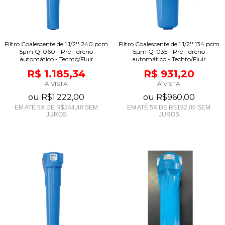
Filtro Coalescente de 1.1/2'' 240 pcm
Filtro Coalescente de 1.1/2'' 134 pcm
5µm Q-060 - Pré - dreno
5µm Q-035 - Pré - dreno
automático - Techto/Fluir
automático - Techto/Fluir
R$ 1.185,34
R$ 931,20
À VISTA
À VISTA
ou
R$1.222,00
ou
R$960,00
EM ATÉ
5
X DE
R$244,40
SEM
EM ATÉ
5
X DE
R$192,00
SEM
JUROS
JUROS