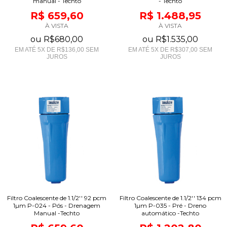
manual - Techto
- Techto
R$ 659,60
R$ 1.488,95
À VISTA
À VISTA
ou
R$680,00
ou
R$1.535,00
EM ATÉ
5
X DE
R$136,00
SEM
EM ATÉ
5
X DE
R$307,00
SEM
JUROS
JUROS
Filtro Coalescente de 1.1/2'' 92 pcm
Filtro Coalescente de 1.1/2'' 134 pcm
1µm P-024 - Pós - Drenagem
1µm P-035 - Pré - Dreno
Manual -Techto
automático -Techto