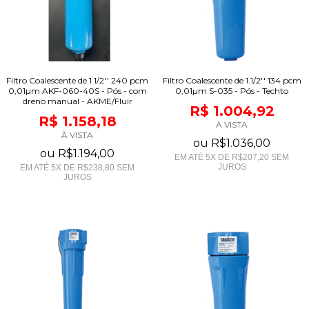
Filtro Coalescente de 1 1/2'' 240 pcm
Filtro Coalescente de 1.1/2'' 134 pcm
0,01µm AKF-060-40S - Pós - com
0,01µm S-035 - Pós - Techto
dreno manual - AKME/Fluir
R$ 1.004,92
R$ 1.158,18
À VISTA
À VISTA
ou
R$1.036,00
ou
R$1.194,00
EM ATÉ
5
X DE
R$207,20
SEM
JUROS
EM ATÉ
5
X DE
R$238,80
SEM
JUROS