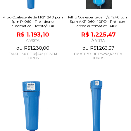
Filtro Coalescente de 1.1/2'' 240 pcm
Filtro Coalescente de 1 1/2'' 240 pcm
1µm P-060 - Pré - dreno
3µm AKF-060-40PD - Pré - com
automático - Techto/Fluir
dreno automático- AKME
R$ 1.193,10
R$ 1.225,47
À VISTA
À VISTA
ou
R$1.230,00
ou
R$1.263,37
EM ATÉ
5
X DE
R$246,00
SEM
EM ATÉ
5
X DE
R$252,67
SEM
JUROS
JUROS