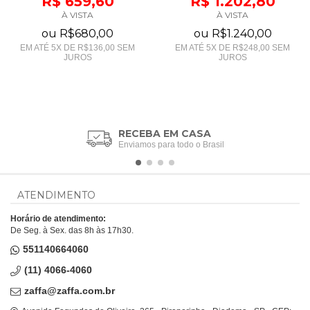
R$ 659,60
R$ 1.202,80
À VISTA
À VISTA
ou
R$680,00
ou
R$1.240,00
EM ATÉ
5
X DE
R$136,00
SEM
EM ATÉ
5
X DE
R$248,00
SEM
JUROS
JUROS
RECEBA EM CASA
Enviamos para todo o Brasil
ATENDIMENTO
Horário de atendimento:
De Seg. à Sex. das 8h às 17h30.
551140664060
(11) 4066-4060
zaffa@zaffa.com.br