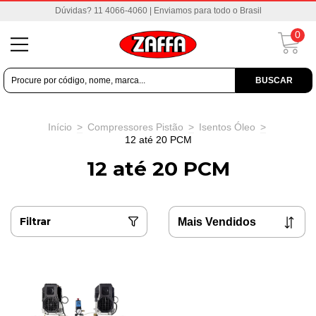
Dúvidas? 11 4066-4060 | Enviamos para todo o Brasil
0
BUSCAR
Início
>
Compressores Pistão
>
Isentos Óleo
>
12 até 20 PCM
12 até 20 PCM
Filtrar