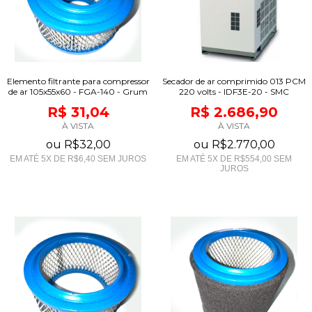
Elemento filtrante para compressor
Secador de ar comprimido 013 PCM
de ar 105x55x60 - FGA-140 - Grum
220 volts - IDF3E-20 - SMC
R$ 31,04
R$ 2.686,90
À VISTA
À VISTA
ou
R$32,00
ou
R$2.770,00
EM ATÉ
5
X DE
R$6,40
SEM JUROS
EM ATÉ
5
X DE
R$554,00
SEM
JUROS