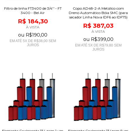
Filtro de linha FT3400 de 3/4'' - FT
Copo AD48-2-A Metálico com
3400 - Bel Air
Dreno Automático Bóia SMC (para
secador Linha Nova IDF6 ao IDF75)
R$ 184,30
R$ 387,03
À VISTA
À VISTA
ou
R$190,00
ou
R$399,00
EM ATÉ
5
X DE
R$38,00
SEM
JUROS
EM ATÉ
5
X DE
R$79,80
SEM
JUROS
Elemento Coalescente 134 pcm 1 µm
Elemento Coalescente 134pcm 5µm