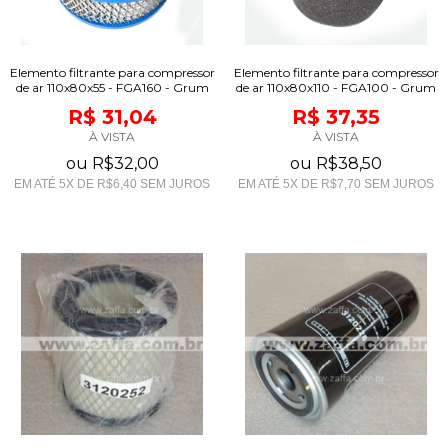
Elemento filtrante para compressor
Elemento filtrante para compressor
de ar 110x80x55 - FGA160 - Grum
de ar 110x80x110 - FGA100 - Grum
R$ 31,04
R$ 37,35
À VISTA
À VISTA
ou
R$32,00
ou
R$38,50
EM ATÉ
5
X DE
R$6,40
SEM JUROS
EM ATÉ
5
X DE
R$7,70
SEM JUROS