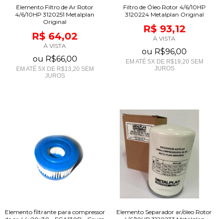
Elemento Filtro de Ar Rotor
Filtro de Óleo Rotor 4/6/10HP
4/6/10HP 3120251 Metalplan
3120224 Metalplan Original
Original
R$ 93,12
R$ 64,02
À VISTA
À VISTA
ou
R$96,00
ou
R$66,00
EM ATÉ
5
X DE
R$19,20
SEM
JUROS
EM ATÉ
5
X DE
R$13,20
SEM
JUROS
Elemento filtrante para compressor
Elemento Separador ar/óleo Rotor