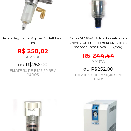
Filtro Regulador Arprex Air Fill 1 AF1
Copo AD38-A Policarbonato com
1/4
Dreno Automático Bóia SMC (para
secador linha Nova IDF2/3/4)
R$ 258,02
R$ 244,44
À VISTA
À VISTA
ou
R$266,00
ou
R$252,00
EM ATÉ
5
X DE
R$53,20
SEM
JUROS
EM ATÉ
5
X DE
R$50,40
SEM
JUROS