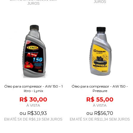
JUROS
JUROS
Óleo para compressor - AW 150 - 1
Óleo para compressor - AW 150 -
litro - Lynix
Pressure
R$ 30,00
R$ 55,00
À VISTA
À VISTA
ou
R$30,93
ou
R$56,70
EM ATÉ
5
X DE
R$6,19
SEM JUROS
EM ATÉ
5
X DE
R$11,34
SEM JUROS