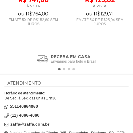
R$ 741,08
R$ 125,82
À VISTA
À VISTA
ou
R$764,00
ou
R$129,71
EM ATÉ
5
X DE
R$152,80
SEM
EM ATÉ
5
X DE
R$25,94
SEM
JUROS
JUROS
RECEBA EM CASA
Enviamos para todo o Brasil
ATENDIMENTO
Horário de atendimento:
De Seg. à Sex. das 8h às 17h30.
551140664060
(11) 4066-4060
zaffa@zaffa.com.br