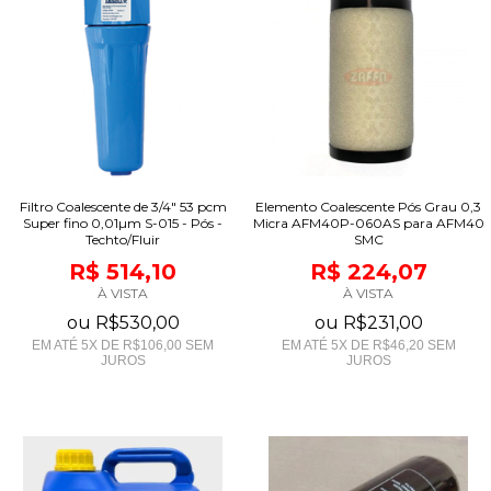
Filtro Coalescente de 3/4" 53 pcm
Elemento Coalescente Pós Grau 0,3
Super fino 0,01µm S-015 - Pós -
Micra AFM40P-060AS para AFM40
Techto/Fluir
SMC
R$ 514,10
R$ 224,07
À VISTA
À VISTA
ou
R$530,00
ou
R$231,00
EM ATÉ
5
X DE
R$106,00
SEM
EM ATÉ
5
X DE
R$46,20
SEM
JUROS
JUROS