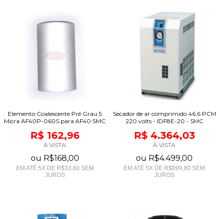
Elemento Coalescente Pré Grau 5
Secador de ar comprimido 46,6 PCM
Micra AF40P-060S para AF40 SMC
220 volts - IDF8E-20 - SMC
R$ 162,96
R$ 4.364,03
À VISTA
À VISTA
ou
R$168,00
ou
R$4.499,00
EM ATÉ
5
X DE
R$33,60
SEM
EM ATÉ
5
X DE
R$899,80
SEM
JUROS
JUROS