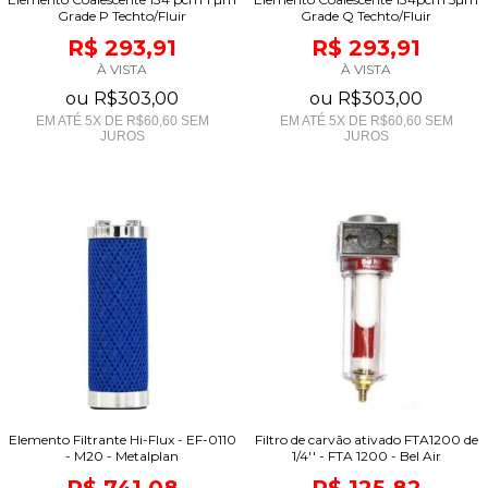
Grade P Techto/Fluir
Grade Q Techto/Fluir
R$ 293,91
R$ 293,91
À VISTA
À VISTA
ou
R$303,00
ou
R$303,00
EM ATÉ
5
X DE
R$60,60
SEM
EM ATÉ
5
X DE
R$60,60
SEM
JUROS
JUROS
Elemento Filtrante Hi-Flux - EF-0110
Filtro de carvão ativado FTA1200 de
- M20 - Metalplan
1/4'' - FTA 1200 - Bel Air