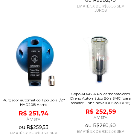
ou
R$282,79
EM ATÉ
5
X DE
R$56,56
SEM
JUROS
Copo AD48-A Policarbonato com
Dreno Automático Bóia SMC (para
Purgador automático Tipo Bóia 1/2''
secador Linha Nova IDF6 ao IDF75)
HAD20B Akme
R$ 252,59
R$ 251,74
À VISTA
À VISTA
ou
R$260,40
ou
R$259,53
EM ATÉ
5
X DE
R$52,08
SEM
EM ATÉ
5
X DE
R$51,91
SEM