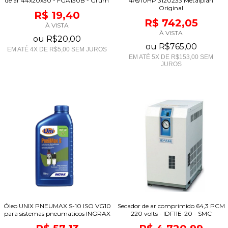
de ar 44x20x30 - FGA130B - Grum
4/6/10HP 3120233 Metalplan
Original
R$ 19,40
R$ 742,05
À VISTA
À VISTA
ou
R$20,00
ou
R$765,00
EM ATÉ
4
X DE
R$5,00
SEM JUROS
EM ATÉ
5
X DE
R$153,00
SEM
JUROS
Óleo UNIX PNEUMAX S-10 ISO VG10
Secador de ar comprimido 64,3 PCM
para sistemas pneumaticos INGRAX
220 volts - IDF11E-20 - SMC