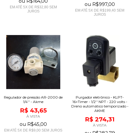
ou
R$164,00
ou
R$997,00
EM ATÉ
5
X DE
R$32,80
SEM
EM ATÉ
5
X DE
R$199,40
SEM
JUROS
JUROS
Regulador de pressão AR-2000 de
Purgador eletrônico - KLPT-
1/4'' - Akme
16+Timer - 1/2'' NPT - 220 volts -
Dreno automático temporizado -
R$ 43,65
AKME
À VISTA
R$ 274,31
ou
R$45,00
À VISTA
EM ATÉ
5
X DE
R$9,00
SEM JUROS