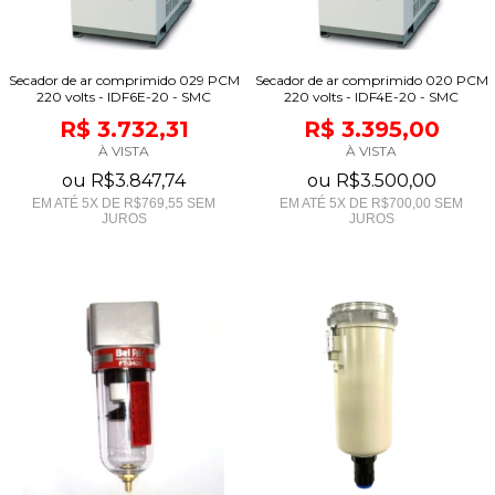
Secador de ar comprimido 029 PCM
Secador de ar comprimido 020 PCM
220 volts - IDF6E-20 - SMC
220 volts - IDF4E-20 - SMC
R$ 3.732,31
R$ 3.395,00
À VISTA
À VISTA
ou
R$3.847,74
ou
R$3.500,00
EM ATÉ
5
X DE
R$769,55
SEM
EM ATÉ
5
X DE
R$700,00
SEM
JUROS
JUROS