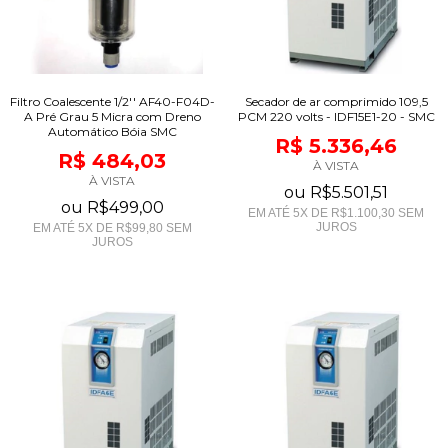
Filtro Coalescente 1/2'' AF40-F04D-
Secador de ar comprimido 109,5
A Pré Grau 5 Micra com Dreno
PCM 220 volts - IDF15E1-20 - SMC
Automático Bóia SMC
R$ 5.336,46
R$ 484,03
À VISTA
À VISTA
ou
R$5.501,51
ou
R$499,00
EM ATÉ
5
X DE
R$1.100,30
SEM
JUROS
EM ATÉ
5
X DE
R$99,80
SEM
JUROS