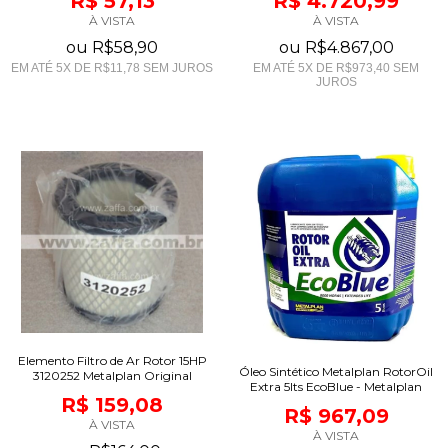
R$ 57,13
R$ 4.720,99
À VISTA
À VISTA
ou
R$58,90
ou
R$4.867,00
EM ATÉ
5
X DE
R$11,78
SEM JUROS
EM ATÉ
5
X DE
R$973,40
SEM
JUROS
Elemento Filtro de Ar Rotor 15HP
Óleo Sintético Metalplan RotorOil
3120252 Metalplan Original
Extra 5lts EcoBlue - Metalplan
R$ 159,08
R$ 967,09
À VISTA
À VISTA