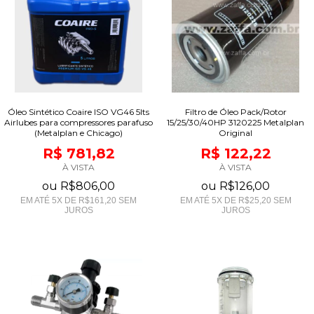
Óleo Sintético Coaire ISO VG46 5lts
Filtro de Óleo Pack/Rotor
Airlubes para compressores parafuso
15/25/30/40HP 3120225 Metalplan
(Metalplan e Chicago)
Original
R$ 781,82
R$ 122,22
À VISTA
À VISTA
ou
R$806,00
ou
R$126,00
EM ATÉ
5
X DE
R$161,20
SEM
EM ATÉ
5
X DE
R$25,20
SEM
JUROS
JUROS