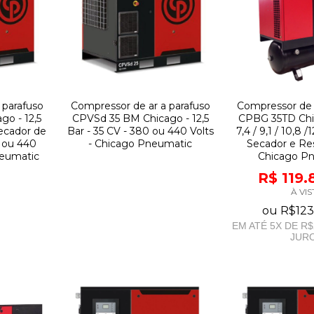
 parafuso
Compressor de ar a parafuso
Compressor de 
o - 12,5
CPVSd 35 BM Chicago - 12,5
CPBG 35TD Chic
ecador de
Bar - 35 CV - 380 ou 440 Volts
7,4 / 9,1 / 10,8 
0 ou 440
- Chicago Pneumatic
Secador e Res
neumatic
Chicago P
R$ 119.
À VIS
ou
R$123
EM ATÉ
5
X DE
R$
JUR