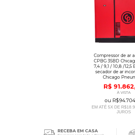
Compressor de ar a
CPBG 35BD Chicago
7,4 / 9,1 / 10,8 /12,
secador de ar inco
Chicago Pneum
R$ 91.862
À VISTA
ou
R$94.704
EM ATÉ
5
X DE
R$18.9
JUROS
RECEBA EM CASA