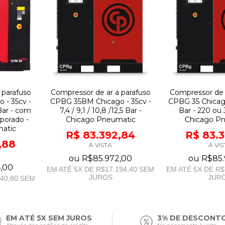
 parafuso
Compressor de ar a parafuso
Compressor de 
 - 35cv -
CPBG 35BM Chicago - 35cv -
CPBG 35 Chicago
5 Bar - com
7,4 / 9,1 / 10,8 /12,5 Bar -
Bar - 220 ou 
rporado -
Chicago Pneumatic
Chicago P
atic
R$ 83.392,84
R$ 83.
,88
À VISTA
À VIS
ou
R$85.972,00
ou
R$85.
,00
EM ATÉ
5
X DE
R$17.194,40
SEM
EM ATÉ
5
X DE
R$
JUROS
JUR
40,80
SEM
EM ATÉ 5X SEM JUROS
3% DE DESCONT