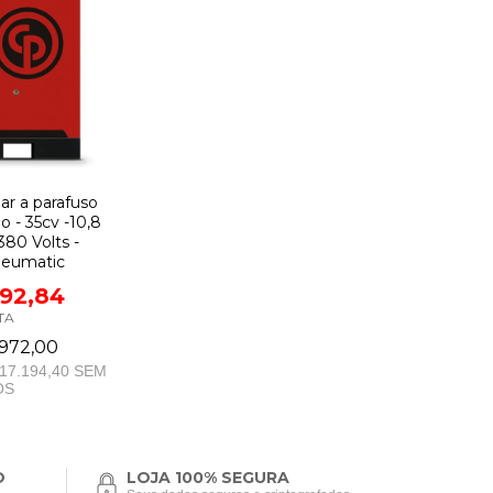
ar a parafuso
 - 35cv -10,8
380 Volts -
neumatic
392,84
TA
972,00
17.194,40
SEM
OS
O
LOJA 100% SEGURA