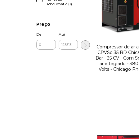
Pneumatic (1)
Preço
De
Até
Compressor de ar a
CPVSd 35 BD Chicag
Bar - 35 CV - Com S
ar integrado - 38
Volts - Chicago P