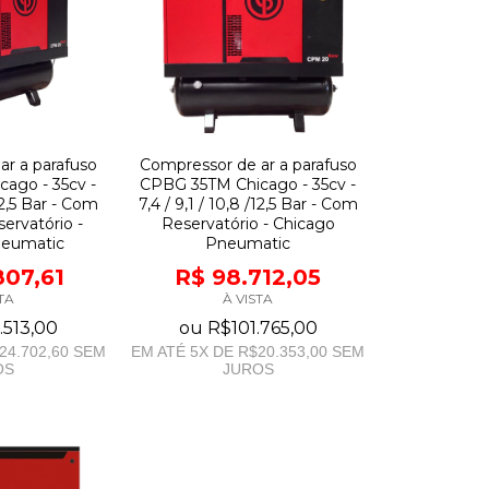
ar a parafuso
Compressor de ar a parafuso
ago - 35cv -
CPBG 35TM Chicago - 35cv -
/12,5 Bar - Com
7,4 / 9,1 / 10,8 /12,5 Bar - Com
ervatório -
Reservatório - Chicago
neumatic
Pneumatic
807,61
R$ 98.712,05
TA
À VISTA
.513,00
ou
R$101.765,00
24.702,60
SEM
EM ATÉ
5
X DE
R$20.353,00
SEM
OS
JUROS