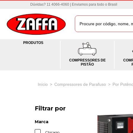
Dúvidas? 11 4066-4060 | Enviamos para todo o Brasil
PRODUTOS
COMPRESSORES DE
COMP
PISTÃO
Início
>
Compressores de Parafuso
>
Por Potênc
Filtrar por
Marca
Chicago