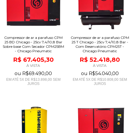
Compressor de ar a parafuso CPM
Compressor de ar a parafuso CPM
25 BD Chicago - 25cv 7,4/10,8 Bar
25 T Chicago - 25cv 7,4/10,8 Bar -
Sobre base Com Secador CPM25BM
Com Reservatório CPM25T -
- Chicago Pneumatic
Chicago Pneumatic
R$ 67.405,30
R$ 52.418,80
À VISTA
À VISTA
ou
R$69.490,00
ou
R$54.040,00
EM ATÉ
5
X DE
R$13.898,00
SEM
EM ATÉ
5
X DE
R$10.808,00
SEM
JUROS
JUROS