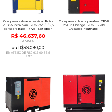
Compressor de ar a parafuso Rotor
Compressor de ar a parafuso CPVR
Plus 25 Metalplan - 25cv 7.5/9/11/12,5
25 BM Chicago - 25cv - 380V
Bar sobre Base - RP25 - Metalplan
Chicago Pneumatic -
R$ 46.637,60
À VISTA
ou
R$48.080,00
EM ATÉ
5
X DE
R$9.616,00
SEM
JUROS