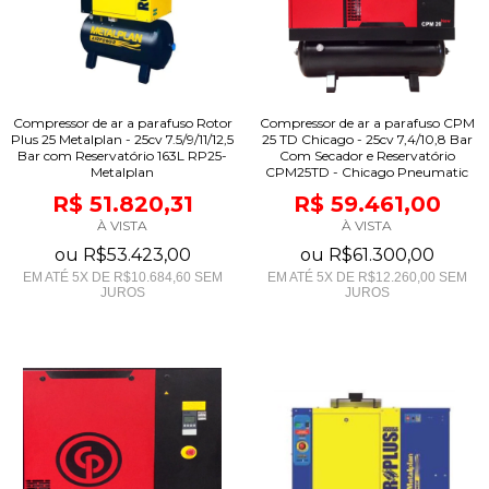
Compressor de ar a parafuso Rotor
Compressor de ar a parafuso CPM
Plus 25 Metalplan - 25cv 7.5/9/11/12,5
25 TD Chicago - 25cv 7,4/10,8 Bar
Bar com Reservatório 163L RP25-
Com Secador e Reservatório
Metalplan
CPM25TD - Chicago Pneumatic
R$ 51.820,31
R$ 59.461,00
À VISTA
À VISTA
ou
R$53.423,00
ou
R$61.300,00
EM ATÉ
5
X DE
R$10.684,60
SEM
EM ATÉ
5
X DE
R$12.260,00
SEM
JUROS
JUROS