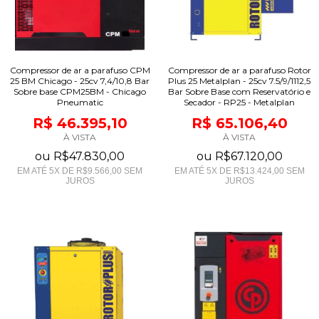
Compressor de ar a parafuso CPM
Compressor de ar a parafuso Rotor
25 BM Chicago - 25cv 7,4/10,8 Bar
Plus 25 Metalplan - 25cv 7.5/9/1112,5
Sobre base CPM25BM - Chicago
Bar Sobre Base com Reservatório e
Pneumatic
Secador - RP25 - Metalplan
R$ 46.395,10
R$ 65.106,40
À VISTA
À VISTA
ou
R$47.830,00
ou
R$67.120,00
EM ATÉ
5
X DE
R$9.566,00
SEM
EM ATÉ
5
X DE
R$13.424,00
SEM
JUROS
JUROS